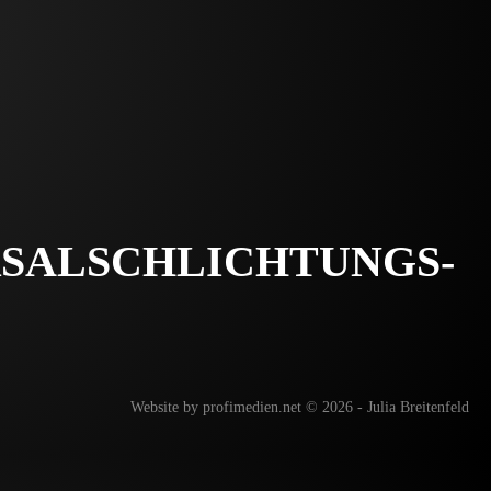
SAL­SCHLICHTUNGS­
Website by profimedien.net © 2026 - Julia Breitenfeld