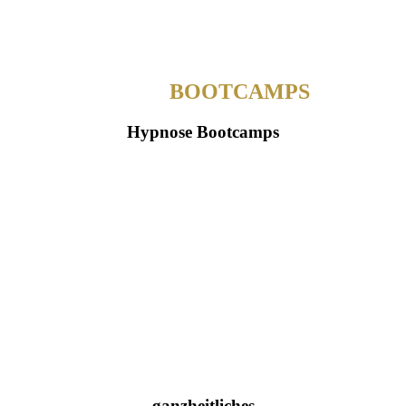
MEINE­
BOOTCAMPS
Hypnose Bootcamps
MEIN­
PLANB
ganzheitliches